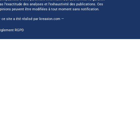
as l’exactitude des analyses et l’exhaustivité des publications. Ces
pinions peuvent être modifiées à tout moment sans notification.
 ce site a été réalisé par
kreaxion.com
—
èglement RGPD