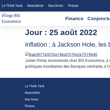
Le Think Tank
Newsletter
Nos livres
Presse
Finance
Conjonct
Jour :
25 août 2022
Inflation : à Jackson Hole, le
Julien Pinter, économiste chez BSI Economics, a é
politiques monétaires des Banques centrales, à l’
Le Think Tank
Newsletter
Nos livres
Presse