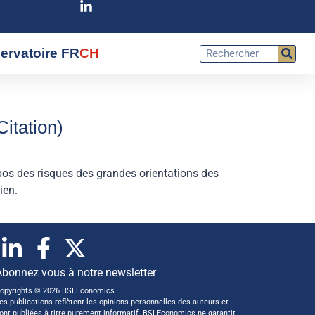
ervatoire FR
CH
Citation)
opos des risques des grandes orientations des
 lien.
Abonnez vous à notre newsletter
opyrights © 2026 BSI Economics
es publications reflètent les opinions personnelles des auteurs et
ont publiées à titre purement informatif. BSI Economics ne garantit