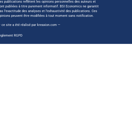
es publications reflètent les opinions personnelles des auteurs et
ont publiées à titre purement informatif. BSI Economics ne garantit
as l’exactitude des analyses et l’exhaustivité des publications. Ces
pinions peuvent être modifiées à tout moment sans notification.
 ce site a été réalisé par
kreaxion.com
—
èglement RGPD