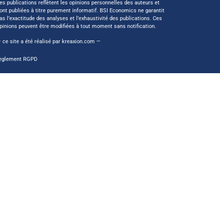
es publications reflètent les opinions personnelles des auteurs et
ont publiées à titre purement informatif. BSI Economics ne garantit
as l’exactitude des analyses et l’exhaustivité des publications. Ces
pinions peuvent être modifiées à tout moment sans notification.
 ce site a été réalisé par
kreaxion.com
—
èglement RGPD