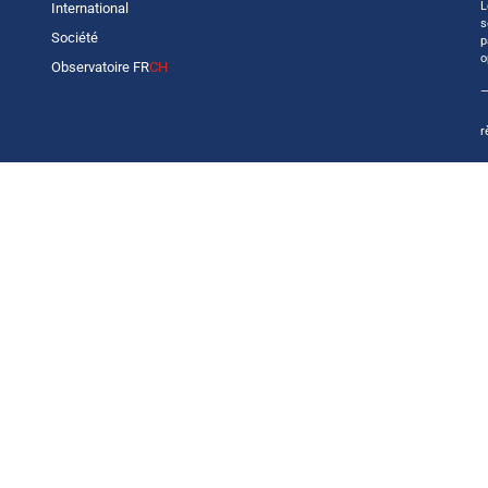
L
International
s
Société
p
o
Observatoire FR
CH
—
r