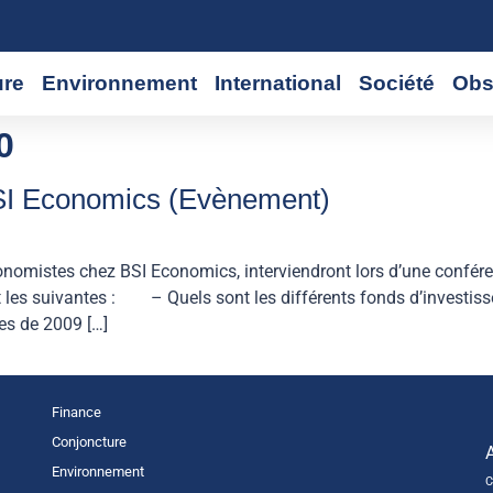
ure
Environnement
International
Société
Obs
0
SI Economics (Evènement)
onomistes chez BSI Economics, interviendront lors d’une confér
les suivantes : – Quels sont les différents fonds d’investissem
es de 2009 […]
Finance
Conjoncture
Environnement
C