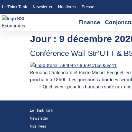
Le Think Tank
Newsletter
Nos livres
Presse
Finance
Conjonct
Jour :
9 décembre 202
Conférence Wall Str’UTT & B
Romaric Chalendard et Pierre-Michel Becquet, éc
prochain à 18h00. Les questions abordées seront 
– Quel avenir pour les banques suite aux cris
Le Think Tank
Newsletter
Nos livres