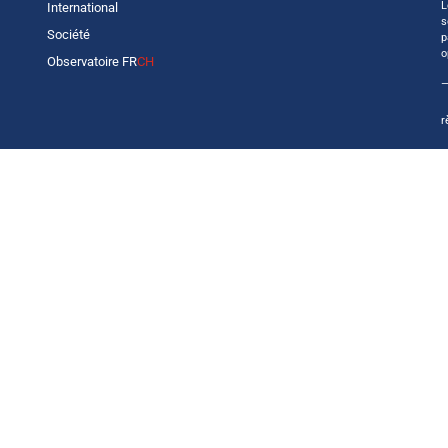
L
International
s
Société
p
o
Observatoire FR
CH
—
r