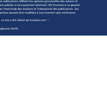
es publications reflètent les opinions personnelles des auteurs et
ont publiées à titre purement informatif. BSI Economics ne garantit
as l’exactitude des analyses et l’exhaustivité des publications. Ces
pinions peuvent être modifiées à tout moment sans notification.
 ce site a été réalisé par
kreaxion.com
—
èglement RGPD