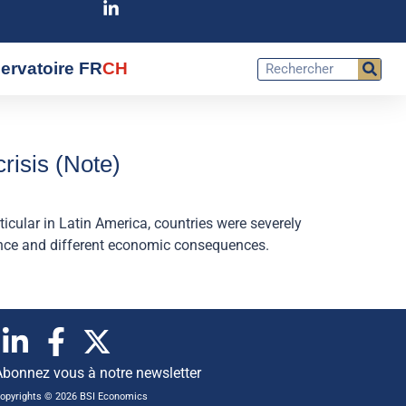
ervatoire FR
CH
risis (Note)
cular in Latin America, countries were severely
ance and different economic consequences.
Abonnez vous à notre newsletter
opyrights © 2026 BSI Economics