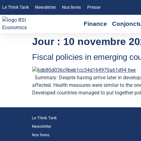
Le Think Tank
Newsletter
Nos livres
Presse
Finance
Conjonct
Jour :
10 novembre 20
Fiscal policies in emerging co
Summary: Despite having arrive later in developi
affected. Health measures were similar to the o
Developed countries managed to put together pol
Le Think Tank
Newsletter
Nos livres