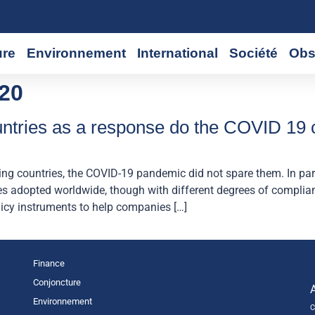
ure
Environnement
International
Société
Obs
20
untries as a response do the COVID 19 c
ng countries, the COVID-19 pandemic did not spare them. In parti
nes adopted worldwide, though with different degrees of compli
icy instruments to help companies […]
Finance
Conjoncture
Environnement
C