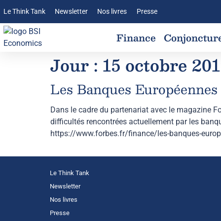
Le Think Tank
Newsletter
Nos livres
Presse
Finance
Conjonctur
Jour :
15 octobre 20
Les Banques Européennes 
Dans le cadre du partenariat avec le magazine Fo
difficultés rencontrées actuellement par les banq
https://www.forbes.fr/finance/les-banques-europ
Le Think Tank
Newsletter
Nos livres
Presse