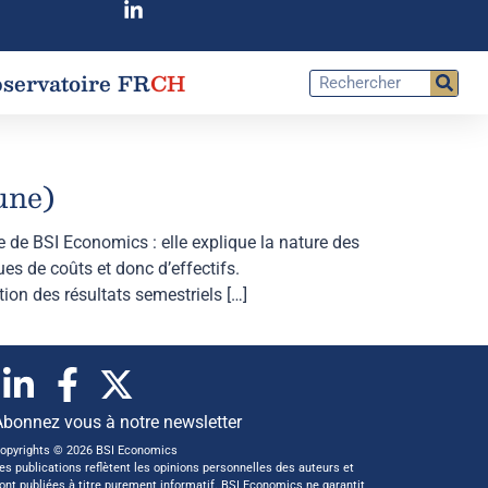
servatoire FR
CH
une)
 de BSI Economics : elle explique la nature des
ues de coûts et donc d’effectifs.
on des résultats semestriels […]
Abonnez vous à notre newsletter
opyrights © 2026 BSI Economics
es publications reflètent les opinions personnelles des auteurs et
ont publiées à titre purement informatif. BSI Economics ne garantit