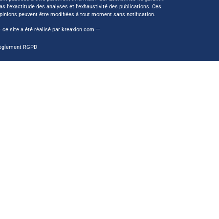
as l’exactitude des analyses et l’exhaustivité des publications. Ces
pinions peuvent être modifiées à tout moment sans notification.
 ce site a été réalisé par
kreaxion.com
—
èglement RGPD