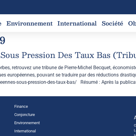
e
Environnement
International
Société
Ob
19
Sous Pression Des Taux Bas (Trib
rbes, retrouvez une tribune de Pierre-Michel Becquet, économiste
ues européennes, pouvant se traduire par des réductions drastiq
eennes-sous-pression-des-taux-bas/ Résumé : Après la publicati
Finance
Conjoncture
Environnement
C
L
International
s