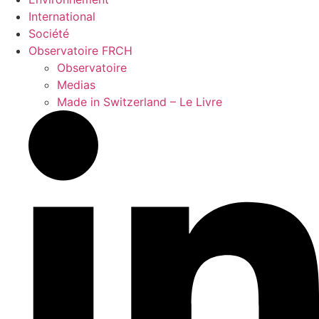
International
Société
Observatoire FR
CH
Observatoire
Medias
Made in Switzerland – Le Livre