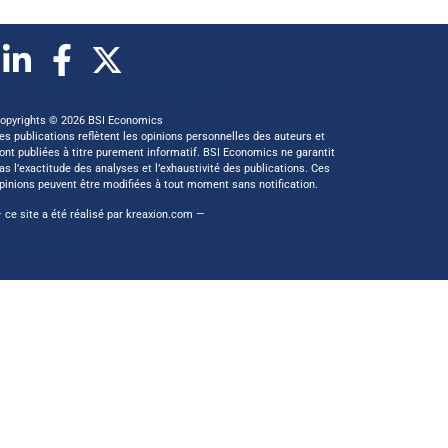
Abonnez vous à notre newsletter
opyrights © 2026 BSI Economics
es publications reflètent les opinions personnelles des auteurs et
ont publiées à titre purement informatif. BSI Economics ne garantit
as l’exactitude des analyses et l’exhaustivité des publications. Ces
pinions peuvent être modifiées à tout moment sans notification.
 ce site a été réalisé par
kreaxion.com
—
èglement RGPD