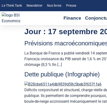
Le Think Tank
Newsletter
Nos livres
Presse
Finance
Conjonct
Jour :
17 septembre 2
Prévisions macroéconomiques F
La Banque de France a publié vendredi 14 septem
France,la croissance du PIB serait de 1,6 % en 201
chômage (8,3 % fin […]
Dette publique (Infographie)
Déficits conjoncturel et structurel, charge réelle
publique. Ils permettent de comprendre pourquoi,
boule-de-neige accroissent mécaniquement le rati