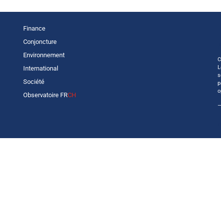
Finance
Conjoncture
Environnement
C
L
International
s
Société
p
o
Observatoire FR
CH
—
r