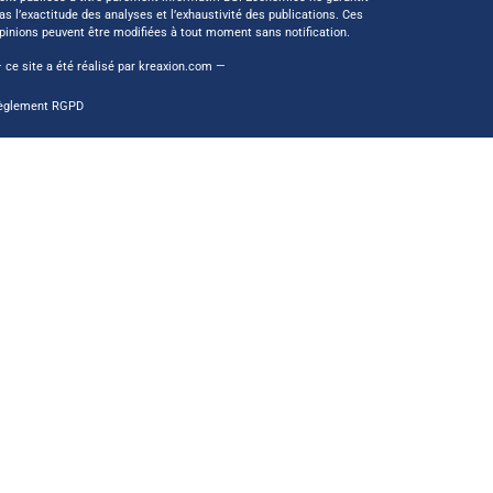
as l’exactitude des analyses et l’exhaustivité des publications. Ces
pinions peuvent être modifiées à tout moment sans notification.
 ce site a été réalisé par
kreaxion.com
—
èglement RGPD