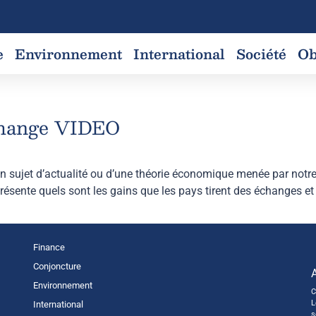
e
Environnement
International
Société
Ob
échange VIDEO
 sujet d’actualité ou d’une théorie économique menée par notre
 présente quels sont les gains que les pays tirent des échanges 
Finance
Conjoncture
Environnement
C
L
International
s