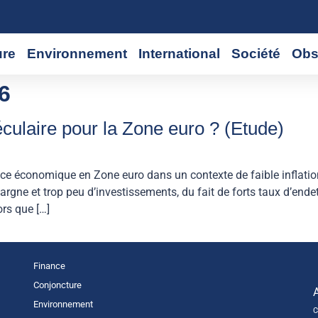
ure
Environnement
International
Société
Obs
6
culaire pour la Zone euro ? (Etude)
e économique en Zone euro dans un contexte de faible inflation e
épargne et trop peu d’investissements, du fait de forts taux d’e
ors que […]
Finance
Conjoncture
Environnement
C