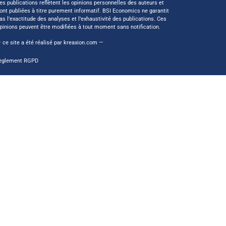
es publications reflètent les opinions personnelles des auteurs et
ont publiées à titre purement informatif. BSI Economics ne garantit
as l’exactitude des analyses et l’exhaustivité des publications. Ces
pinions peuvent être modifiées à tout moment sans notification.
 ce site a été réalisé par
kreaxion.com
—
èglement RGPD