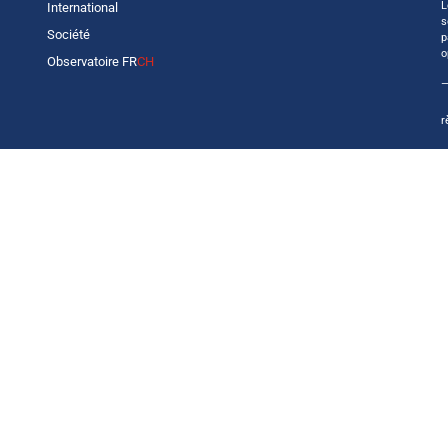
L
International
s
Société
p
o
Observatoire FR
CH
—
r