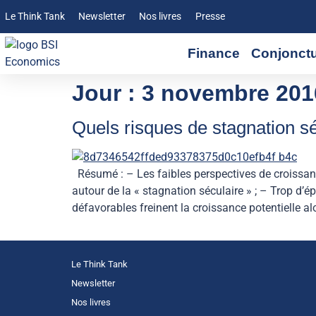
Le Think Tank
Newsletter
Nos livres
Presse
Finance
Conjonct
Jour :
3 novembre 201
Quels risques de stagnation sé
Résumé : – Les faibles perspectives de croissanc
autour de la « stagnation séculaire » ; – Trop d’
défavorables freinent la croissance potentielle al
Le Think Tank
Newsletter
Nos livres